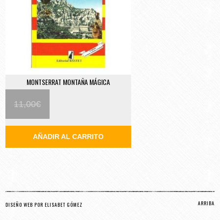
MONTSERRAT MONTAÑA MÁGICA
11,00
€
10,00
€
AÑADIR AL CARRITO
ARRIBA
DISEÑO WEB POR ELISABET GÓMEZ