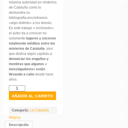
máxima autoridad en misterios
de Cataluña como lo
demuestra su
bibliografía,encontramos
«algo distinto» a los demás.
En este trabajo » incómodo»,
el autor da a conocer no
solamente
lugares y sucesos
totalmente inéditos entre los
misterios de Cataluña
, sino
que dedica algún capítulo a
denunciar los engaños y
mentiras que algunos »
investigadores» están
llevando a cabo
desde hace
años.
FICHERO
INCÓMODO
DE
AÑADIR AL CARRITO
LA
CATALUÑA
EXTRAÑA
Categoría:
La Cataluña
Y
MISTERIOSA
Mágica
.
cantidad
Descripción