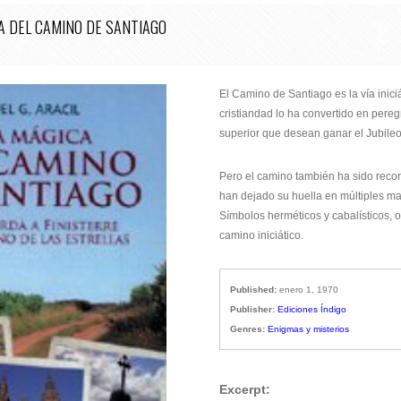
A DEL CAMINO DE SANTIAGO
El Camino de Santiago es la vía inici
cristiandad lo ha convertido en pereg
superior que desean ganar el Jubileo
Pero el camino también ha sido recorr
han dejado su huella en múltiples man
Símbolos herméticos y cabalísticos, o
camino iniciático.
Published:
enero 1, 1970
Publisher:
Ediciones Índigo
Genres:
Enigmas y misterios
Excerpt: