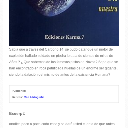
Sabia que a través del Carbono 14, se pudo datar que un motor de
explosión hallado soldado en piedra lo data de cientos de miles de
Años ? ¿ Que sabemos de las famosas pistas de Nazca? Sepa que se
han encontrado en roca petrificada huellas de un enorme ser gigante,
siendo la datación del mismo de antes de la existencia Humana?
Publisher:
Genres:
Más bibliografía
Excerpt:
analice poco a poco cada caso y se dará usted cuenta de que antes